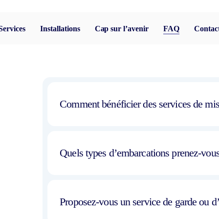
Services
Installations
Cap sur l’avenir
FAQ
Contac
Comment bénéficier des services de mise
Vous pouvez désormais organiser ces opératio
équipe vous accompagnera pour planifier les dat
Quels types d’embarcations prenez-vous
manœuvre.
Nos installations peuvent accueillir aussi bien
voiliers et des bateaux de grande taille. Elles o
Proposez-vous un service de garde ou d
travaux de maintenance, de réparation ou de rem