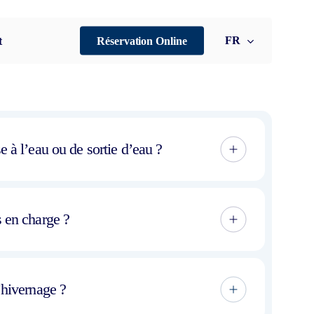
FR
t
Réservation Online
 à l’eau ou de sortie d’eau ?
ns directement avec Varadero Menorca. Notre
es et vous fournir tous les détails nécessaires à la
 en charge ?
 de petites embarcations de plaisance que des
ffrent un cadre idéal pour réaliser tout type de
’hivernage ?
ise en état, en toute sécurité et avec un confort