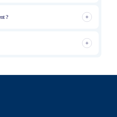
ces sécurisés pour stocker votre embarcation tout
nt ?
irons une estimation personnalisée, parfaitement
.
 jour du chantier, à Minorque.