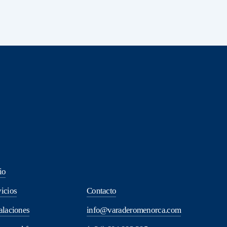
io
icios
Contacto
alaciones
info@varaderomenorca.com