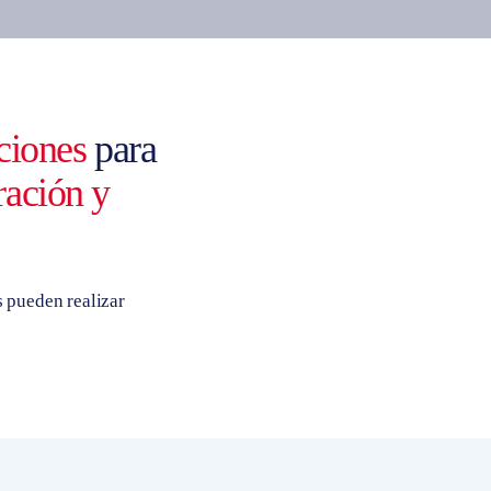
aciones
para
ración y
s pueden realizar